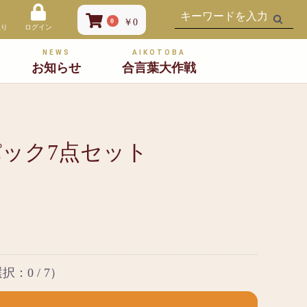
0
￥0
入り
ログイン
NEWS
AIKOTOBA
お知らせ
合言葉大作戦
ック7点セット
選択：
0
/ 7）