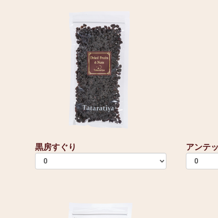
黒房すぐり
アンテ