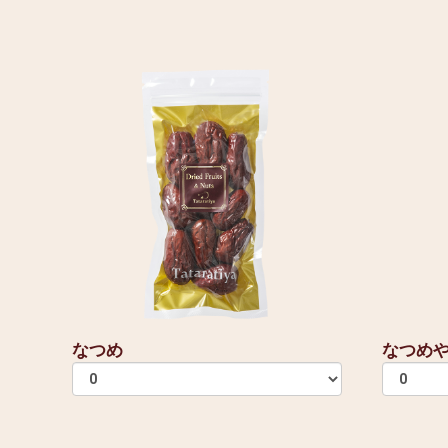
なつめ
なつめ