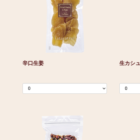
辛口生姜
生カシ