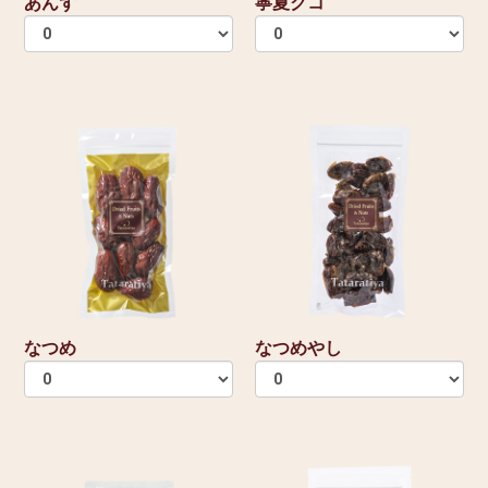
あんず
寧夏クコ
なつめ
なつめやし